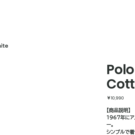
ite
Polo
Cott
価
￥10,990
格
【商品説明】
1967年にア
ー。
シンプルで着