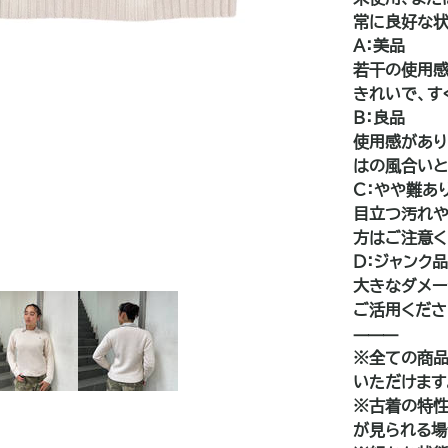
常に良好な状
A：美品
若干の使用感
きれいで、す
B：良品
使用感があり
はの風合いと
C：やや難あ
目立つ汚れや
方はご注意く
D：ジャンク
大きなダメー
ご活用くださ
⸻
※全ての商品
いただけます
※古着の特性
が見られる場