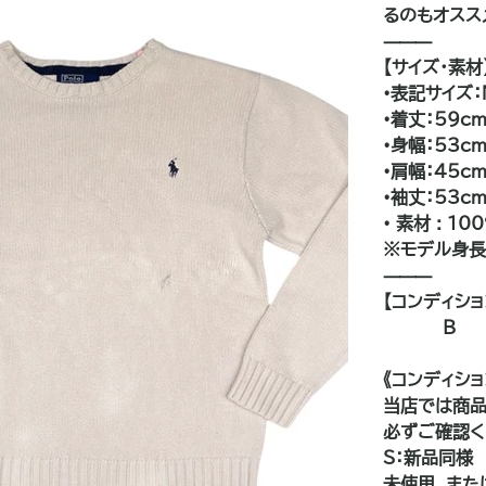
るのもオスス
⸻
【サイズ・素材
•表記サイズ：
•着丈：59c
•身幅：53c
•肩幅：45c
•袖丈：53c
• 素材 
※モデル身長:
⸻
【コンディショ
B
———
《コンディシ
当店では商品
必ずご確認く
S：新品同様
未使用、また