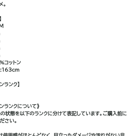
メ。
】
M
m
m
m
m
: 100%コットン
163cm
ンランク】
ョンランクについて》
の状態を以下のランクに分けて表記しています。ご購入前に
ださい。
は使用感がほとんどなく、目立ったダメージや汚れがない非