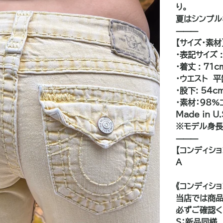
り。
夏はシンプル
⸻
【サイズ・素材
・表記サイズ :
・着丈 : 71c
・ウエスト 平
・股下: 54c
・素材：98%
Made in U.
※モデル身長：
⸻
【コンディショ
A
———
《コンディシ
当店では商品
必ずご確認く
S：新品同様