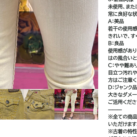
未使用、また
常に良好な状
A：美品
若干の使用感
きれいで、す
B：良品
使用感があり
はの風合いと
C：やや難あ
目立つ汚れや
方はご注意く
D：ジャンク
大きなダメー
ご活用くださ
⸻
※全ての商品
いただけます
※古着の特性