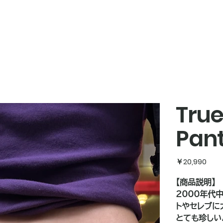
True
Pant
価
￥20,990
格
【商品説明】
2000年代
トやセレブに大
とても珍しい