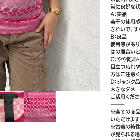
常に良好な状
A：美品
若干の使用感
きれいで、す
B：良品
使用感があり
はの風合いと
C：やや難あ
目立つ汚れや
方はご注意く
D：ジャンク
大きなダメー
ご活用くださ
⸻
※全ての商品
いただけます
※古着の特性
が見られる場