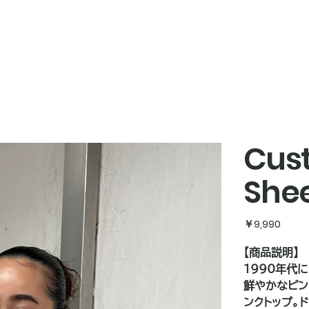
Cust
She
価
￥9,990
格
【商品説明】
1990年代に
鮮やかなピンク
ンクトップ。