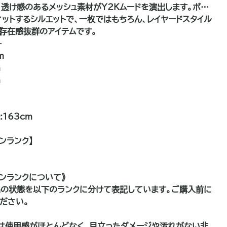
、透け感のあるメッシュ素材がY2Kムードを演出します。ボデ
ィットするシルエットで、一枚ではもちろん、レイヤードスタイル
存在感抜群のアイテムです。
】
-
m
m
m
163cm
ンランク】
ョンランクについて》
の状態を以下のランクに分けて表記しています。ご購入前に
ださい。
は使用感がほとんどなく、目立ったダメージや汚れがない非