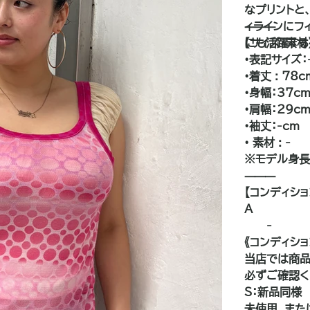
なプリントと
ィラインにフ
⸻
にも活躍する
【サイズ・素材
•表記サイズ：
•着丈 : 78c
•身幅：37c
•肩幅：29c
•袖丈：-cm
• 素材 : -
※モデル身長:
⸻
【コンディショ
A
——-
《コンディシ
当店では商品
必ずご確認く
S：新品同様
未使用、また